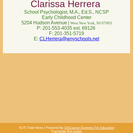
Clarissa Herrera
School Psychologist, M.A., Ed.S., NCSP
Early Childhood Center
5204 Hudson Avenue
|
West New York, NJ 07093
P: 201-553-4035 ext. 69126
F: 201-351-5719
E:
CLHerrera@wnyschools.net
4175 Total Views | Powered By
OnCourse Systems For Education
Translate this page