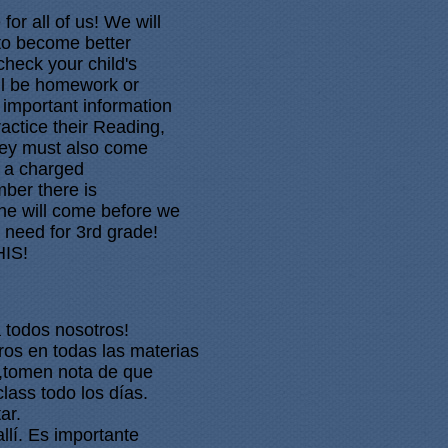
or all of us! We will
 to become better
check your child's
ll be homework or
 important information
practice their Reading,
They must also come
, a charged
ber there is
e will come before we
y need for 3rd grade!
HIS!
 todos nosotros! 
os en todas las materias 
s,tomen nota de que 
lass todo los días. 
ar. 
llí. Es importante 