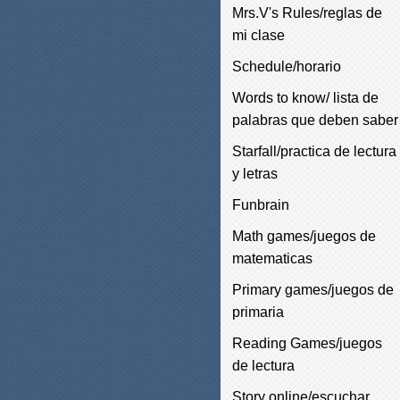
Mrs.V's Rules/reglas de
mi clase
Schedule/horario
Words to know/ lista de
palabras que deben saber
Starfall/practica de lectura
y letras
Funbrain
Math games/juegos de
matematicas
Primary games/juegos de
primaria
Reading Games/juegos
de lectura
Story online/escuchar