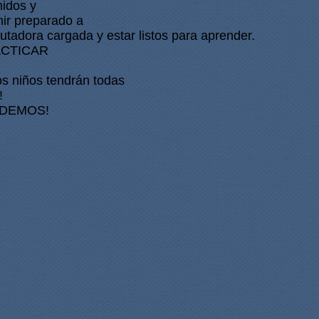
nidos y 
ir preparado a 
utadora cargada y estar listos para aprender. 
RACTICAR 
os niños tendrán todas 
! 
I PODEMOS!