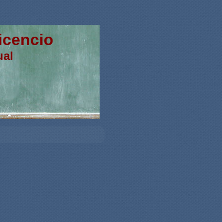
cencio
l