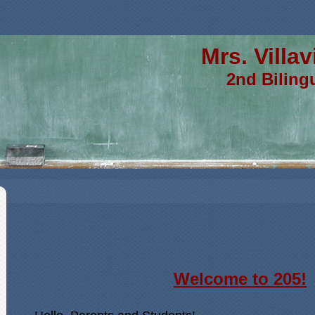
Mrs. Villavi
2nd Bilingua
page
contents
Welcome to 205!