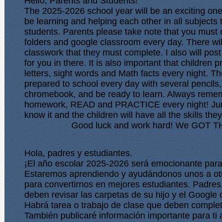
Hello, Parents and Students!
The 2025-2026 school year will be an exciting one f
be learning and helping each other in all subjects
students. Parents please take note that you must 
folders and google classroom every day. There wi
classwork that they must complete. I also will post
for you in there. It is also important that children 
letters, sight words and Math facts every night. 
prepared to school every day with several pencils
chromebook, and be ready to learn. Always remem
homework, READ and PRACTICE every night! Jun
know it and the children will have all the skills the
Good luck and work hard! We GOT T
Hola, padres y estudiantes. 
¡El año escolar 2025-2026 será emocionante para
Estaremos aprendiendo y ayudándonos unos a otr
para convertirnos en mejores estudiantes. Padre
deben revisar las carpetas de su hijo y el Google c
Habrá tarea o trabajo de clase que deben complet
También publicaré información importante para ti a